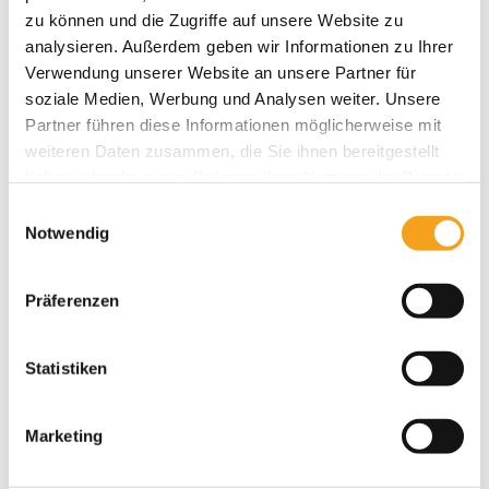
zu können und die Zugriffe auf unsere Website zu
Das könnte Sie auch interessieren
analysieren. Außerdem geben wir Informationen zu Ihrer
Verwendung unserer Website an unsere Partner für
soziale Medien, Werbung und Analysen weiter. Unsere
Partner führen diese Informationen möglicherweise mit
weiteren Daten zusammen, die Sie ihnen bereitgestellt
haben oder die sie im Rahmen Ihrer Nutzung der Dienste
gesammelt haben.
Einwilligungsauswahl
Notwendig
Präferenzen
Statistiken
Marketing