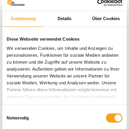
UID-Nummer: ATU66295644
Rechtsform: Einzelunternehmen
Zustimmung
Details
Über Cookies
Firmenbuchgericht: Bezirksgericht Neusiedl am See
Diese Webseite verwendet Cookies
Geschäftsführung/Juristische Person: Wolfgang Christian Müllner
Wir verwenden Cookies, um Inhalte und Anzeigen zu
Aufsichtsbehörde: BH Neusiedl am See
personalisieren, Funktionen für soziale Medien anbieten
zu können und die Zugriffe auf unsere Website zu
Gewerbeordnung
analysieren. Außerdem geben wir Informationen zu Ihrer
Anwendbare gewerbe- oder berufsrechtliche Vorschriften:
Verwendung unserer Website an unsere Partner für
Gewerbeordnung 1994, abrufbar unter http://www.ris.bka.gv.at
soziale Medien, Werbung und Analysen weiter. Unsere
Partner führen diese Informationen möglicherweise mit
weiteren Daten zusammen, die Sie ihnen bereitgestellt
Realisation
haben oder die sie im Rahmen Ihrer Nutzung der Dienste
gesammelt haben.
Einwilligungsauswahl
iWelt GmbH + Co. KG -
https://www.iwelt.de
Notwendig