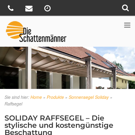
Sie sind hier:
Home
»
Produkte
»
Sonnensegel Soliday
»
Raffsegel
SOLIDAY RAFFSEGEL – Die
stylische und kostengünstige
Beschattung