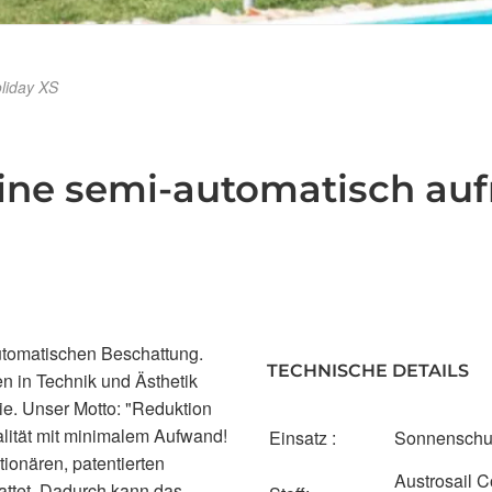
liday XS
ine semi-automatisch auf
utomatischen Beschattung.
TECHNISCHE DETAILS
n in Technik und Ästhetik
ie. Unser Motto: "Reduktion
lität mit minimalem Aufwand!
Einsatz :
Sonnenschu
tionären, patentierten
Austrosail 
attet. Dadurch kann das