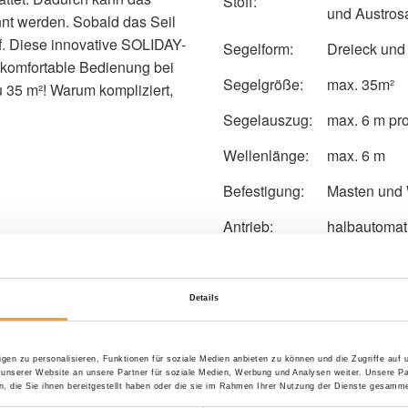
Stoff:
und Austrosa
nt werden. Sobald das Seil
uf. Diese innovative SOLIDAY-
Segelform:
Dreieck und
 komfortable Bedienung bei
Segelgröße:
max. 35m²
u 35 m²! Warum kompliziert,
Segelauszug:
max. 6 m pro
Wellenlänge:
max. 6 m
Befestigung:
Masten und
Antrieb:
halbautomat
Details
gen zu personalisieren, Funktionen für soziale Medien anbieten zu können und die Zugriffe auf
 unserer Website an unsere Partner für soziale Medien, Werbung und Analysen weiter. Unsere Pa
 die Sie ihnen bereitgestellt haben oder die sie im Rahmen Ihrer Nutzung der Dienste gesamme