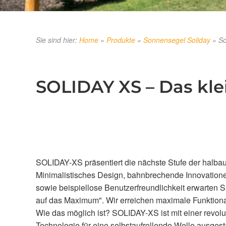
Sie sind hier:
Home
»
Produkte
»
Sonnensegel Soliday
»
So
SOLIDAY XS – Das kle
SOLIDAY-XS präsentiert die nächste Stufe der halba
Minimalistisches Design, bahnbrechende Innovatione
sowie beispiellose Benutzerfreundlichkeit erwarten S
auf das Maximum". Wir erreichen maximale Funktiona
Wie das möglich ist? SOLIDAY-XS ist mit einer revolu
Technologie für eine selbstaufrollende Welle ausgest