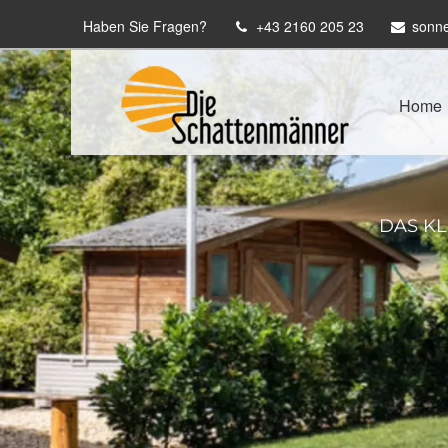
Haben Sie Fragen?
+43 2160 205 23
sonn
Home
DAS K