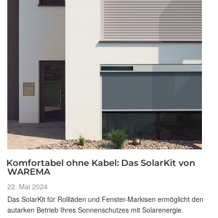
Komfortabel ohne Kabel: Das SolarKit von
WAREMA
Veröffentlicht
22. Mai 2024
am
Das SolarKit für Rollläden und Fenster-Markisen ermöglicht den
autarken Betrieb Ihres Sonnenschutzes mit Solarenergie.