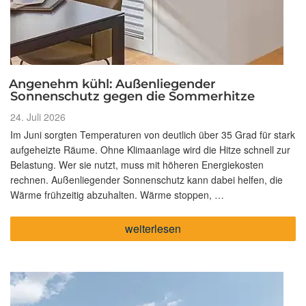
Angenehm kühl: Außenliegender
Sonnenschutz gegen die Sommerhitze
Veröffentlicht
24. Juli 2026
am
Im Juni sorgten Temperaturen von deutlich über 35 Grad für stark
aufgeheizte Räume. Ohne Klimaanlage wird die Hitze schnell zur
Belastung. Wer sie nutzt, muss mit höheren Energiekosten
rechnen. Außenliegender Sonnenschutz kann dabei helfen, die
Wärme frühzeitig abzuhalten. Wärme stoppen, …
„Angenehm
weiterlesen
kühl:
Außenliegender
Sonnenschutz
gegen
die
Sommerhitze“