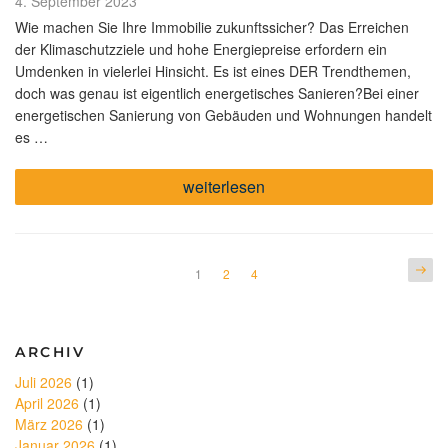
Veröffentlicht
4. September 2023
am
Wie machen Sie Ihre Immobilie zukunftssicher? Das Erreichen
der Klimaschutzziele und hohe Energiepreise erfordern ein
Umdenken in vielerlei Hinsicht. Es ist eines DER Trendthemen,
doch was genau ist eigentlich energetisches Sanieren?Bei einer
energetischen Sanierung von Gebäuden und Wohnungen handelt
es …
„Trendthema
weiterlesen
energetische
Sanierung“
Seitennummerierung
Näch
Seite
Seite
Seite
1
2
4
Seite
der
Beiträge
ARCHIV
Juli 2026
(1)
April 2026
(1)
März 2026
(1)
Januar 2026
(1)