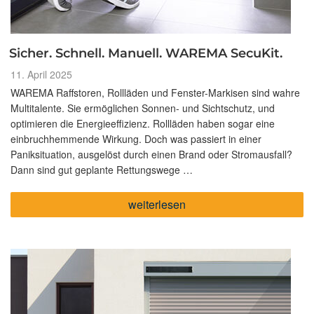
Sicher. Schnell. Manuell. WAREMA SecuKit.
Veröffentlicht
11. April 2025
am
WAREMA Raffstoren, Rollläden und Fenster-Markisen sind wahre
Multitalente. Sie ermöglichen Sonnen- und Sichtschutz, und
optimieren die Energieeffizienz. Rollläden haben sogar eine
einbruchhemmende Wirkung. Doch was passiert in einer
Paniksituation, ausgelöst durch einen Brand oder Stromausfall?
Dann sind gut geplante Rettungswege …
„Sicher.
weiterlesen
Schnell.
Manuell.
WAREMA
SecuKit.“