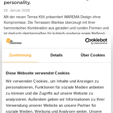
personality.
Veröffentlicht
25. Januar 2026
am
Mit der neuen Terrea K55 präsentiert WAREMA Design ohne
Kompromisse. Die Terrassen-Markise überzeugt mit ihrer
harmonischen Kombination aus geraden und runden Formen und
ist dadurch gleichermaßen für kubisch-moderne sowie fließend-
verspielte Baustile interessant. Die Seitendeckel der Markise
können ohne sichtbare Verschraubungen …
Zustimmung
Details
Über Cookies
„Die
weiterlesen
neue
WAREMA
Terrea
K55:
Diese Webseite verwendet Cookies
Design
is
Wir verwenden Cookies, um Inhalte und Anzeigen zu
personality.“
personalisieren, Funktionen für soziale Medien anbieten
zu können und die Zugriffe auf unsere Website zu
analysieren. Außerdem geben wir Informationen zu Ihrer
Verwendung unserer Website an unsere Partner für
soziale Medien, Werbung und Analysen weiter. Unsere