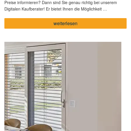
Preise informieren? Dann sind Sie genau richtig bei unserem
Digitalen Kaufberater! Er bietet Ihnen die Möglichkeit …
„In
weiterlesen
5
Minuten
zum
Angebot
–
ganz
einfach
mit
dem
Digitalen
Kaufberater“