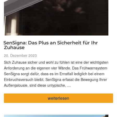
SenSigna: Das Plus an Sicherheit für Ihr
Zuhause
Veröffentlicht
20. Dezember 2023
am
Sich Zuhause sicher und wohl zu fühlen ist eine der wichtigsten
Anforderung an die eigenen vier Wände. Das Frühwarnsystem
SenSigna sorgt dafür, dass es im Ernstfall lediglich bei einem
Einbruchsversuch bleibt. SenSigna erfasst die Bewegung Ihrer
Außenjalousie, sind diese untypische, …
„SenSigna:
weiterlesen
Das
Plus
an
Sicherheit