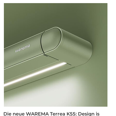
schützen“
Die neue WAREMA Terrea K55: Design is