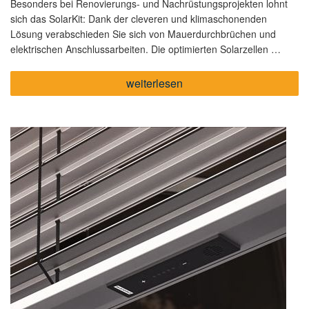
Besonders bei Renovierungs- und Nachrüstungsprojekten lohnt
sich das SolarKit: Dank der cleveren und klimaschonenden
Lösung verabschieden Sie sich von Mauerdurchbrüchen und
elektrischen Anschlussarbeiten. Die optimierten Solarzellen …
„Komfortabel
weiterlesen
ohne
Kabel:
Das
SolarKit
von
WAREMA“