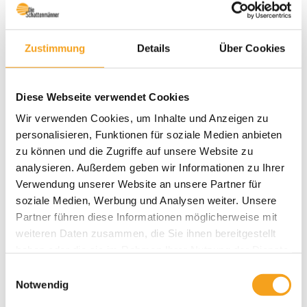
Zustimmung
Details
Über Cookies
Diese Webseite verwendet Cookies
Rollladenpanzer aus Aluminium
Extrem widerstandsfähig und langlebig – für mittlere und
Wir verwenden Cookies, um Inhalte und Anzeigen zu
große Fenster
personalisieren, Funktionen für soziale Medien anbieten
zu können und die Zugriffe auf unsere Website zu
Profilhöhen: 37, 44, 53 und 56 mm
analysieren. Außerdem geben wir Informationen zu Ihrer
Doppelwandig, ausgeschäumt
Verwendung unserer Website an unsere Partner für
A 37, 44, 53 auch in glatter Ausführung möglich für eine
cleanes Fassadenbild (passt optisch perfekt zur Zetra
soziale Medien, Werbung und Analysen weiter. Unsere
Lamelle für Außenjalousien)
Partner führen diese Informationen möglicherweise mit
weiteren Daten zusammen, die Sie ihnen bereitgestellt
haben oder die sie im Rahmen Ihrer Nutzung der Dienste
gesammelt haben.
Einwilligungsauswahl
Notwendig