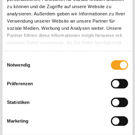
zu können und die Zugriffe auf unsere Website zu
Das könnte Sie auch interessieren
analysieren. Außerdem geben wir Informationen zu Ihrer
Verwendung unserer Website an unsere Partner für
soziale Medien, Werbung und Analysen weiter. Unsere
Partner führen diese Informationen möglicherweise mit
weiteren Daten zusammen, die Sie ihnen bereitgestellt
haben oder die sie im Rahmen Ihrer Nutzung der Dienste
gesammelt haben.
Einwilligungsauswahl
Notwendig
Präferenzen
Statistiken
Marketing