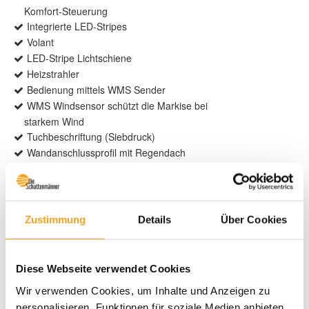
Komfort-Steuerung
Integrierte LED-Stripes
Volant
LED-Stripe Lichtschiene
Heizstrahler
Bedienung mittels WMS Sender
WMS Windsensor schützt die Markise bei
starkem Wind
Tuchbeschriftung (Siebdruck)
Wandanschlussprofil mit Regendach
Weitere Informationen zu
Ausstattungsextras Terrea Terrassen-
Markisen
Zustimmung
Details
Über Cookies
Farben & Stoffe
Diese Webseite verwendet Cookies
Wir verwenden Cookies, um Inhalte und Anzeigen zu
Weitere Informationen
personalisieren, Funktionen für soziale Medien anbieten