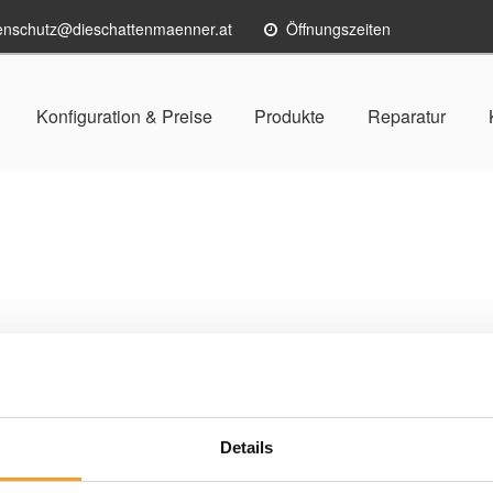
enschutz@dieschattenmaenner.at
Öffnungszeiten
Konfiguration & Preise
Produkte
Reparatur
nopdruck steuern?
Details
ährte WAREMA Mobile System (WMS) und ermöglicht Ihnen di