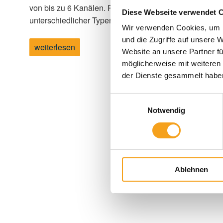
von bis zu 6 Kanälen. Perfekt geeignet ist der WMS 
Diese Webseite verwendet 
unterschiedlicher Typen gesteuert …
Wir verwenden Cookies, um I
und die Zugriffe auf unsere 
„Licht,
weiterlesen
Website an unsere Partner fü
Schatten
und
möglicherweise mit weiteren
Wärme
der Dienste gesammelt habe
bequem
per
Knopdruck
Einwilligungsauswahl
steuern?“
Notwendig
Ablehnen