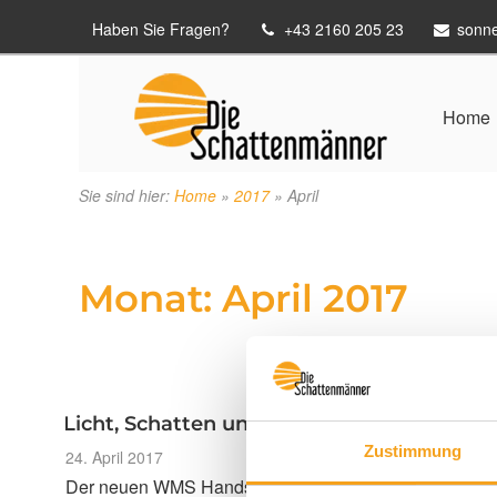
Haben Sie Fragen?
+43 2160 205 23
sonn
Home
Sie sind hier:
Home
»
2017
»
April
Monat:
April 2017
Licht, Schatten und Wärme bequem per K
Zustimmung
Veröffentlicht
24. April 2017
am
Der neuen WMS Handsender plus erweiterter das bew