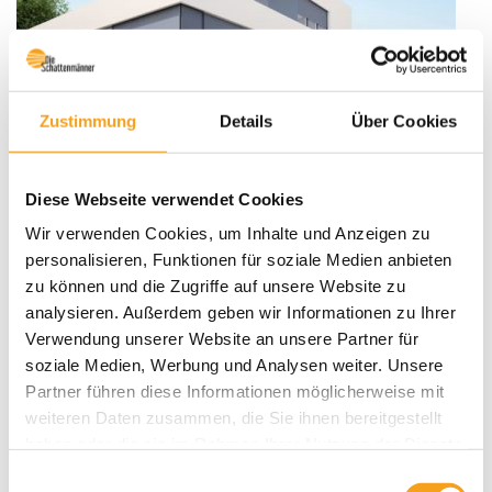
Zustimmung
Details
Über Cookies
Diese Webseite verwendet Cookies
Wir verwenden Cookies, um Inhalte und Anzeigen zu
personalisieren, Funktionen für soziale Medien anbieten
zu können und die Zugriffe auf unsere Website zu
analysieren. Außerdem geben wir Informationen zu Ihrer
Verwendung unserer Website an unsere Partner für
Der perfekte Sonnenschutz für heiße Tage
soziale Medien, Werbung und Analysen weiter. Unsere
Veröffentlicht
28. Juni 2019
Partner führen diese Informationen möglicherweise mit
am
Mit steigenden Temperaturen steigt auch die Nachfrage nach
weiteren Daten zusammen, die Sie ihnen bereitgestellt
einem effektiven Sonnenschutz. Lassen Sie die Wärme erst gar
haben oder die sie im Rahmen Ihrer Nutzung der Dienste
nicht in Ihre vier Räume, sondern schützen Sie Ihre Glasfronten
gesammelt haben.
Einwilligungsauswahl
direkt mit einem außenliegenden Sonnenschutzprodukt. Egal ob