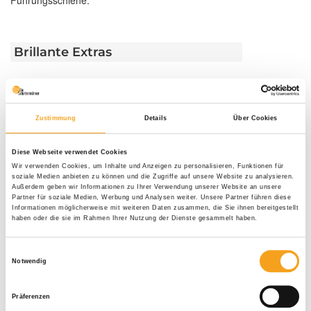
Brillante Extras
Geländersystem VisioNeo Sun
Weitere Informationen zu
Zustimmung
Details
Über Cookies
Ausstattungsextras Fenster-Markisen
Weitere Informationen zu Stoffqualitäten
Diese Webseite verwendet Cookies
Wir verwenden Cookies, um Inhalte und Anzeigen zu personalisieren, Funktionen für
soziale Medien anbieten zu können und die Zugriffe auf unsere Website zu analysieren.
Außerdem geben wir Informationen zu Ihrer Verwendung unserer Website an unsere
Partner für soziale Medien, Werbung und Analysen weiter. Unsere Partner führen diese
Farben & Stoffe
Informationen möglicherweise mit weiteren Daten zusammen, die Sie ihnen bereitgestellt
haben oder die sie im Rahmen Ihrer Nutzung der Dienste gesammelt haben.
Weitere Informationen
Einwilligungsauswahl
Notwendig
Das könnte Sie auch interessieren
Präferenzen