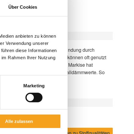
Über Cookies
 Medien anbieten zu können
hrer Verwendung unserer
 führen diese Informationen
ie im Rahmen Ihrer Nutzung
geht Sanierung!
Marketing
tigung
Alle zulassen
arkisen
Weitere Informationen zu Stoffqualitäten