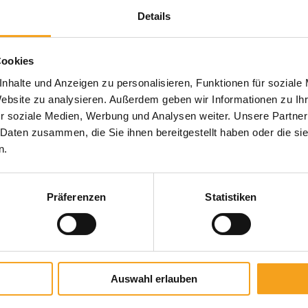
Details
(*Typen- und ausstattungsabhängig)
Cookies
Produktbeschreibung
nhalte und Anzeigen zu personalisieren, Funktionen für soziale
Website zu analysieren. Außerdem geben wir Informationen zu I
Diese Markise wurde speziell für Sanierung und
Sanierung: einfache Fensteranbindung durch
r soziale Medien, Werbung und Analysen weiter. Unsere Partner
Neubau entwickelt, bei denen die Markise unauffällig
Clipsystem, vorhandene Kästen können oft genutzt
 Daten zusammen, die Sie ihnen bereitgestellt haben oder die s
integriert werden soll. Perfekt durchdacht – da die
werden und die Neubau-Aufsetz Markise hat
n.
Markise, direkt auf dem Fenster befestigt, in die
hervorragende Wärme- und Schalldämmwerte. So
Rohbauöffnung eingesetzt wird. Interessant bei
Präferenzen
Statistiken
Brillante Extras
Fensteranbindung auf Wunsch optional über Clipbefes
Auswahl erlauben
Weitere Informationen zu Ausstattungsextras Fenster-M