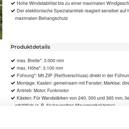
Hohe Windstabilitat bis zu einer maximalen Windgesch
Der elektronische Spezialantrieb reagiert sensibel auf
maximalen Behangschutz
Produktdetails
max. Breite*: 3.000 mm
max. Höhe*: 3.100 mm
Führung*: Mit ZIP (Reißverschluss) direkt in der Führ
Montage: Kasten: gemeinsam mit Fenster; Markise: di
Antrieb: Motor, Funkmotor
Kästen: Für Wandstärken von 240, 300 und 365 mm, li
erhältlich (z. B. für bauseitige Mauerwerkskästen)
Anwendungsbereiche: Neubau, Renovierung, bei Austa
Bespannung: Screen, Soltis Veozip, Soltis 92, Acryl