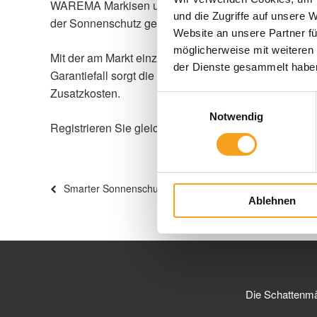
WAREMA Markisen und Co. sind zwar Einzelfälle, tref
und die Zugriffe auf unsere 
der Sonnenschutz gerade an den schönen Sommertag
Website an unsere Partner fü
möglicherweise mit weiteren
Mit der am Markt einzigartigen 5-Jahre-Herstellerg
der Dienste gesammelt habe
Garantiefall sorgt die Garantie nicht nur für eine sc
Zusatzkosten.
Einwilligungsauswahl
Notwendig
Registrieren Sie gleich heute ihr Outdoor-Living-Prod
Beitragsnavigation
Vorheriger
Smarter Sonnenschutz – so einfach wie nie
Ablehnen
Beitrag
Die Schattenm