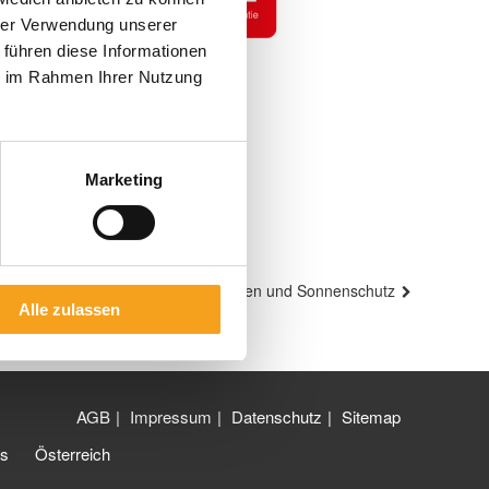
hrer Verwendung unserer
 führen diese Informationen
ie im Rahmen Ihrer Nutzung
Marketing
Nächster
Wissenswertes rund um Markisen und Sonnenschutz
Alle zulassen
Beitrag
AGB
Impressum
Datenschutz
Sitemap
is
Österreich