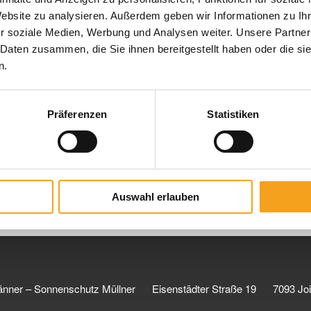
fen Sie aber immer unvorbereitet. Umso ärgerlicher, wenn
Website zu analysieren. Außerdem geben wir Informationen zu I
en streikt.
r soziale Medien, Werbung und Analysen weiter. Unsere Partner
 Daten zusammen, die Sie ihnen bereitgestellt haben oder die s
arantie von WAREMA gehen Sie auf Nummer Sicher. Im
n.
hnelle Reparatur, sondern vermeidet auch ungeplante
Präferenzen
Statistiken
ukt auf der
Homepage
von WAREMA
Auswahl erlauben
änner – Sonnenschutz Müllner
Eisenstädter Straße 19
7093 Jo