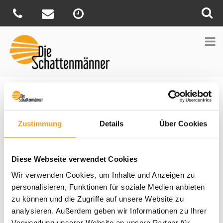
Sie sind hier:
Home
»
News
»
Ein Herz für Ihre Umwelt
Veröffentlicht
20. November 2017
Zustimmung
Details
Über Cookies
am
Ein Herz für Ihre Umwelt
Bei den neuen SeaTex Stoffen von WAREMA werden
Diese Webseite verwendet Cookies
Sonnenschutz und Umweltschutz perfekt vereint. Zur Herstellung
Wir verwenden Cookies, um Inhalte und Anzeigen zu
dieser Stoffe wird Plastik an Stränden und Küstenstreifen auf der
ganzen Welt gesammelt. Es wird zu Fäden verarbeitet, die
personalisieren, Funktionen für soziale Medien anbieten
zusammen mit anderen Fasern zum dem SeaTex Stoff verwoben
zu können und die Zugriffe auf unsere Website zu
werden. Dieser ist nicht nur besonders reißfest, sondern besitzt
analysieren. Außerdem geben wir Informationen zu Ihrer
auch eine Ökotex-Zertifizierung und ist PVC- sowie halogenfrei.
Verwendung unserer Website an unsere Partner für