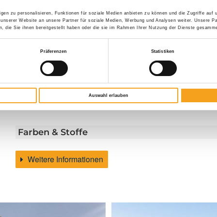
Individualität? Wir bieten Ihnen für nahezu jede
dreieckigen Fenstern. Gestalten Sie sich einen
gen zu personalisieren, Funktionen für soziale Medien anbieten zu können und die Zugriffe auf
Anforderung die maßgeschneiderte Lösung. Die
 unserer Website an unsere Partner für soziale Medien, Werbung und Analysen weiter. Unsere Pa
 die Sie ihnen bereitgestellt haben oder die sie im Rahmen Ihrer Nutzung der Dienste gesamme
Präferenzen
Statistiken
Brillante Extras
Weitere Informationen zu Ausstattungsextras Climara W
Auswahl erlauben
Farben & Stoffe
Weitere Informationen