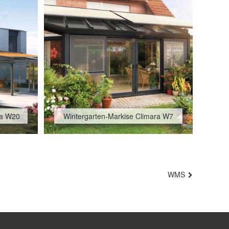
ra W20
Wintergarten-Markise Climara W7
WMS