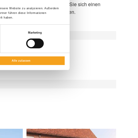
 unsere Website zu analysieren. Außerdem
lebendigen Raum zum Wohlfühlen.
rtner führen diese Informationen
lt haben.
Marketing
intergarten-Markisen
Alle zulassen