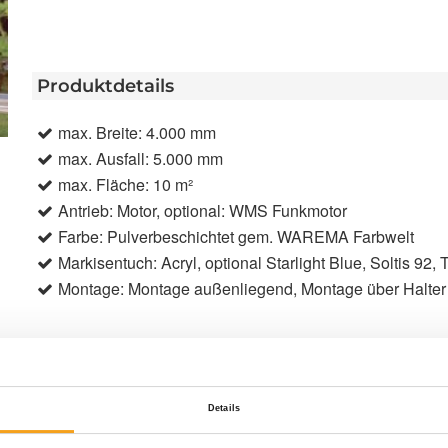
Produktdetails
max. Breite: 4.000 mm
max. Ausfall: 5.000 mm
max. Fläche: 10 m²
Antrieb: Motor, optional: WMS Funkmotor
Farbe: Pulverbeschichtet gem. WAREMA Farbwelt
Markisentuch: Acryl, optional Starlight Blue, Soltis 92, 
Montage: Montage außenliegend, Montage über Halter
Produktbeschreibung
Details
Sie legen bei Ihrem Wintergarten größten Wert auf
Climara D3 eignet sich perfekt zur Verschattung von