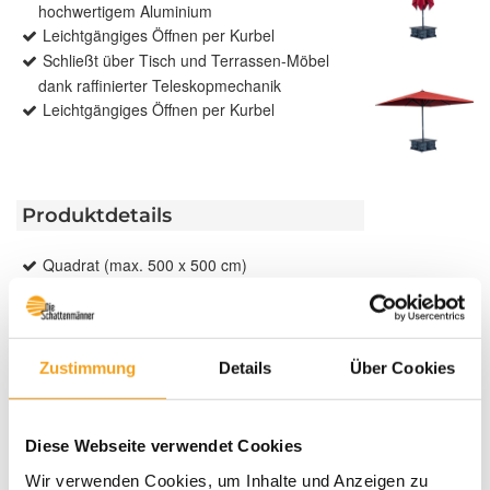
hochwertigem Aluminium
Leichtgängiges Öffnen per Kurbel
Schließt über Tisch und Terrassen-Möbel
dank raffinierter Teleskopmechanik
Leichtgängiges Öffnen per Kurbel
Produktdetails
Quadrat (max. 500 x 500 cm)
Bedienung: Kurbel
Gestellfarbe: RAL RAL 7016 anthrazitgrau
oder RAL 9006 weißaluminium
Bespannung: über 130 hochwertige Acryl
Zustimmung
Details
Über Cookies
Standard / Acryl Lumera Stoffe / NEU: Acryl
ProNature mit Luftreinigungseffekt (gegen
Aufpreis)
Diese Webseite verwendet Cookies
Wir verwenden Cookies, um Inhalte und Anzeigen zu