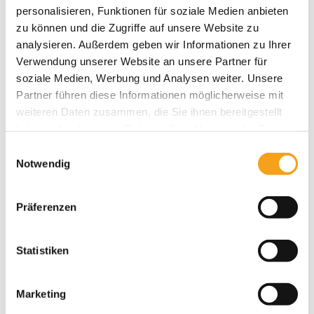
personalisieren, Funktionen für soziale Medien anbieten
zu können und die Zugriffe auf unsere Website zu
Produktbeschreibung
analysieren. Außerdem geben wir Informationen zu Ihrer
Verwendung unserer Website an unsere Partner für
Der Mittelmastschirm Centro ist ein solider
soziale Medien, Werbung und Analysen weiter. Unsere
Schattenspender für Schirmgrößen bis zu 5 m
Partner führen diese Informationen möglicherweise mit
Spannweite. Bestens geeignet in Biergärten und
auf Terrassen in der Gastronomie. (Abbildungen
weiteren Daten zusammen, die Sie ihnen bereitgestellt
links mit Schirmständer Multicube)
haben oder die sie im Rahmen Ihrer Nutzung der Dienste
gesammelt haben.
Einwilligungsauswahl
Notwendig
Brillante Extras
Präferenzen
Schirmständer
Seitenplane
Regenrinnen
Statistiken
* gemäß Garantiebedingungen unter
www.caravita.de/garantie
Marketing