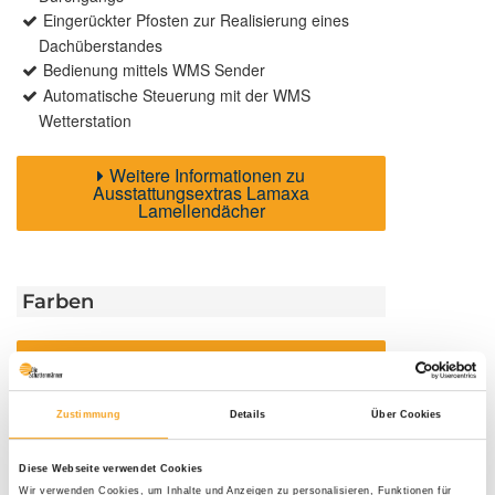
Eingerückter Pfosten zur Realisierung eines
Dachüberstandes
Bedienung mittels WMS Sender
Automatische Steuerung mit der WMS
Wetterstation
Weitere Informationen zu
Ausstattungsextras Lamaxa
Lamellendächer
Farben
Weitere Informationen
Das könnte Sie auch interessieren
Zustimmung
Details
Über Cookies
Diese Webseite verwendet Cookies
Wir verwenden Cookies, um Inhalte und Anzeigen zu personalisieren, Funktionen für